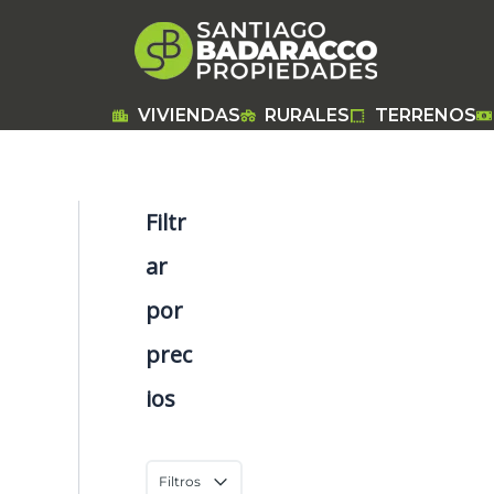
Ir
al
contenido
VIVIENDAS
RURALES
TERRENOS
Filtr
ar
por
prec
ios
Filtros