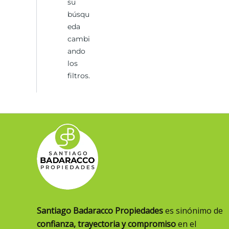
su
búsqu
eda
cambi
ando
los
filtros.
Santiago Badaracco Propiedades
es sinónimo de
confianza, trayectoria y compromiso
en el