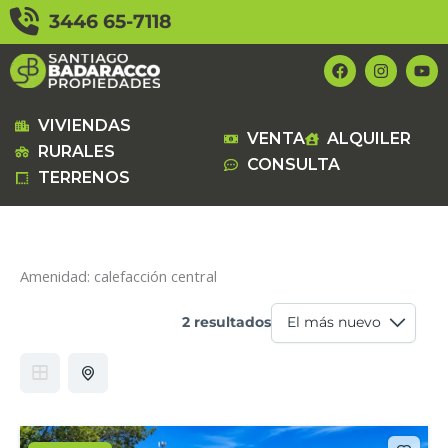
Ir
3446 65-7118
al
contenido
F
I
Y
a
n
o
c
s
u
e
t
t
b
a
u
VIVIENDAS
VENTA
ALQUILER
o
g
b
RURALES
o
r
e
CONSULTA
k
a
TERRENOS
m
Amenidad:
calefacción central
2 resultados