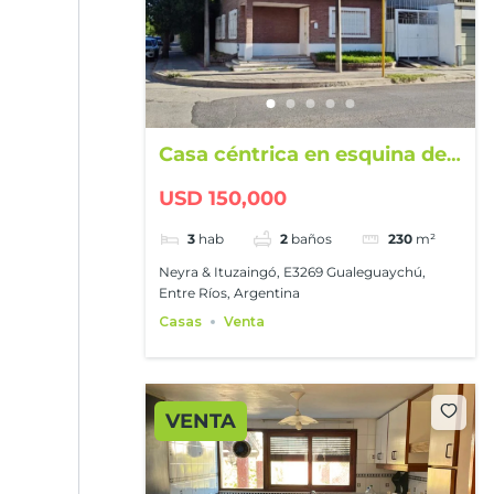
Casa céntrica en esquina de
calles Neyra e Ituzaingó
USD 150,000
3
hab
2
baños
230
m²
Neyra & Ituzaingó, E3269 Gualeguaychú,
Entre Ríos, Argentina
Casas
Venta
VENTA