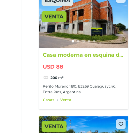
ESQUINA
VENTA
Casa moderna en esquina de
200 m²
USD 88
200
m²
Perito Moreno 1190, E3269 Gualeguaychú,
Entre Ríos, Argentina
Casas
Venta
VENTA