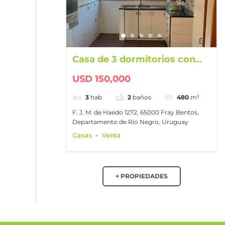
Casa de 3 dormitorios con
gran patio en Fray Bentos
USD 150,000
3
hab
2
baños
480
m²
F. J. M. de Haedo 1272, 65000 Fray Bentos,
Departamento de Río Negro, Uruguay
Casas
Venta
+ PROPIEDADES