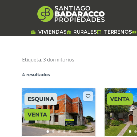
Ir
al
contenido
VIVIENDAS
RURALES
TERRENOS
Etiqueta:
3 dormitorios
4 resultados
ESQUINA
VENTA
VENTA