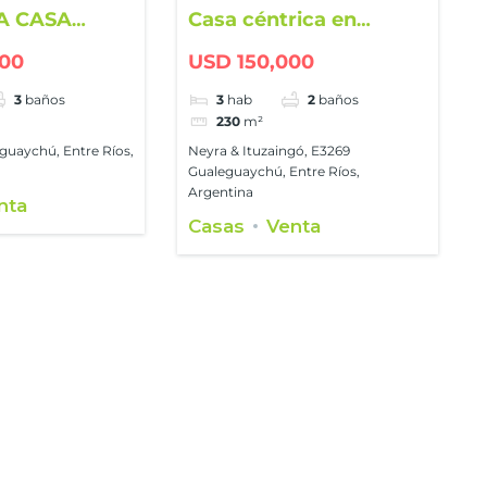
A CASA
Casa céntrica en
N
esquina de calles Neyra
000
USD 150,000
AYCHÚ
e Ituzaingó
 CLUB
3
baños
3
hab
2
baños
230
m²
uaychú, Entre Ríos,
Neyra & Ituzaingó, E3269
Gualeguaychú, Entre Ríos,
Argentina
nta
Casas
Venta