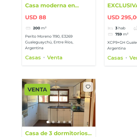
Casa moderna en
EXCLUSIV
esquina de 200 m²
QUINTA E
USD 88
USD 295,
GUALEGU
COUNTRY
200
m²
3
hab
759
m²
Perito Moreno 1190, E3269
Gualeguaychú, Entre Ríos,
XCP9+GH Gualeg
Argentina
Argentina
Casas
Venta
Casas
Ve
VENTA
Casa de 3 dormitorios