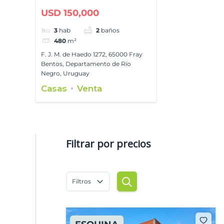
con gran patio en Fray
USD 150,000
Bentos
3
hab
2
baños
480
m²
F. J. M. de Haedo 1272, 65000 Fray
Bentos, Departamento de Río
Negro, Uruguay
Casas
Venta
Filtrar por precios
Filtros