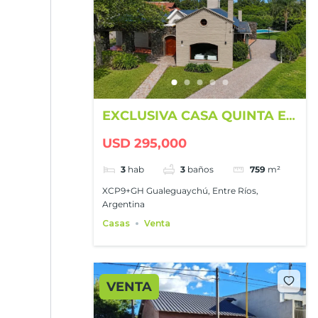
EXCLUSIVA CASA QUINTA EN
GUALEGUAYCHÚ COUNTRY
USD 295,000
CLUB
3
hab
3
baños
759
m²
XCP9+GH Gualeguaychú, Entre Ríos,
Argentina
Casas
Venta
VENTA