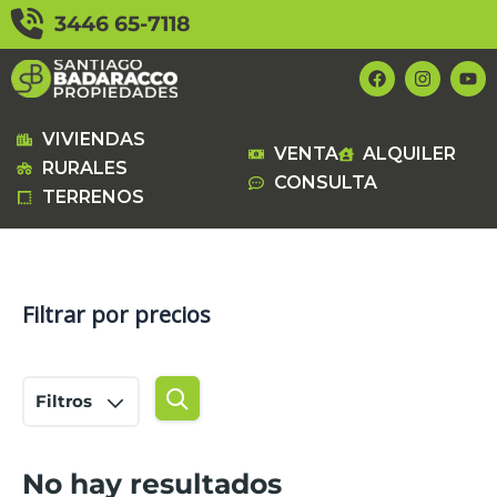
Ir
3446 65-7118
al
contenido
F
I
Y
a
n
o
c
s
u
e
t
t
b
a
u
VIVIENDAS
VENTA
ALQUILER
o
g
b
RURALES
o
r
e
CONSULTA
k
a
TERRENOS
m
Filtrar por precios
Filtros
No hay resultados