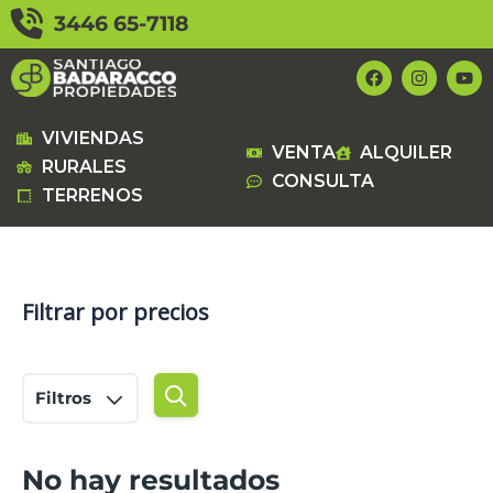
Ir
3446 65-7118
al
contenido
F
I
Y
a
n
o
c
s
u
e
t
t
b
a
u
VIVIENDAS
VENTA
ALQUILER
o
g
b
RURALES
o
r
e
CONSULTA
k
a
TERRENOS
m
Filtrar por precios
Filtros
No hay resultados