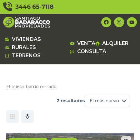
Ir
3446 65-7118
al
contenido
F
I
Y
a
n
o
c
s
u
e
t
t
b
a
u
VIVIENDAS
VENTA
ALQUILER
o
g
b
RURALES
o
r
e
CONSULTA
k
a
TERRENOS
m
Etiqueta:
barrio cerrado
2 resultados