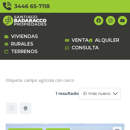
Ir
3446 65-7118
al
contenido
F
I
Y
a
n
o
c
s
u
e
t
t
b
a
u
VIVIENDAS
VENTA
ALQUILER
o
g
b
RURALES
o
r
e
CONSULTA
k
a
TERRENOS
m
Etiqueta:
campo agrícola con casco
1 resultado