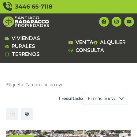
Ir
3446 65-7118
al
contenido
F
I
Y
a
n
o
c
s
u
e
t
t
b
a
u
VIVIENDAS
VENTA
ALQUILER
o
g
b
RURALES
o
r
e
CONSULTA
k
a
TERRENOS
m
Etiqueta:
Campo con arroyo
1 resultado