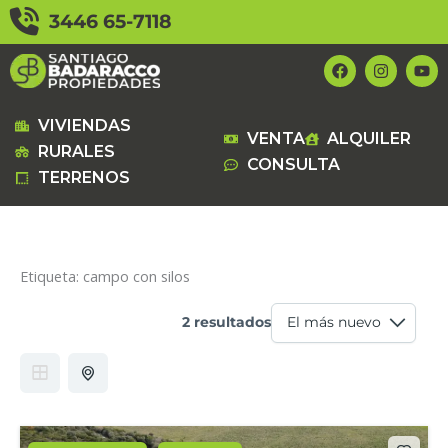
Ir
3446 65-7118
al
contenido
F
I
Y
a
n
o
c
s
u
e
t
t
b
a
u
VIVIENDAS
VENTA
ALQUILER
o
g
b
RURALES
o
r
e
CONSULTA
k
a
TERRENOS
m
Etiqueta:
campo con silos
2 resultados