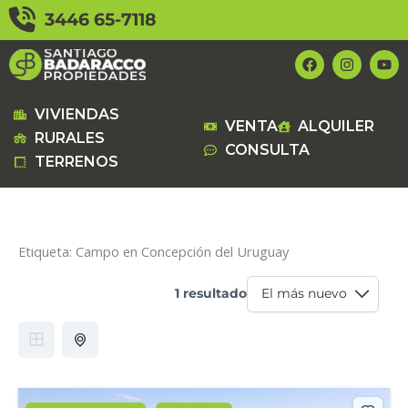
Ir
3446 65-7118
al
contenido
F
I
Y
a
n
o
c
s
u
e
t
t
b
a
u
VIVIENDAS
VENTA
ALQUILER
o
g
b
RURALES
o
r
e
CONSULTA
k
a
TERRENOS
m
Etiqueta:
Campo en Concepción del Uruguay
1 resultado