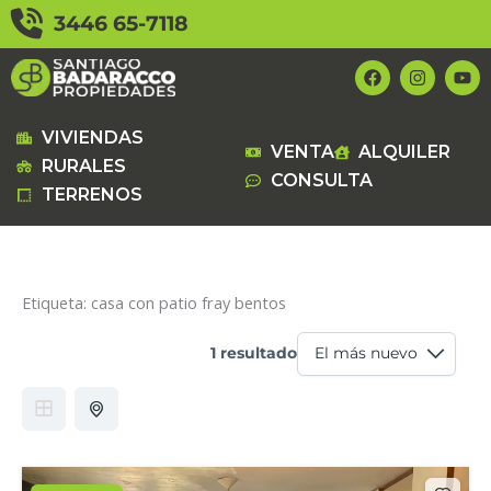
Ir
3446 65-7118
al
contenido
F
I
Y
a
n
o
c
s
u
e
t
t
b
a
u
VIVIENDAS
VENTA
ALQUILER
o
g
b
RURALES
o
r
e
CONSULTA
k
a
TERRENOS
m
Etiqueta:
casa con patio fray bentos
1 resultado