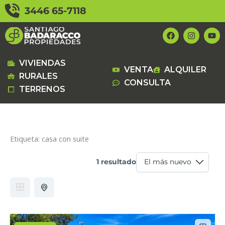
Ir
3446 65-7118
al
contenido
F
I
Y
a
n
o
c
s
u
e
t
t
b
a
u
VIVIENDAS
VENTA
ALQUILER
o
g
b
RURALES
o
r
e
CONSULTA
k
a
TERRENOS
m
Etiqueta:
casa con suite
1 resultado