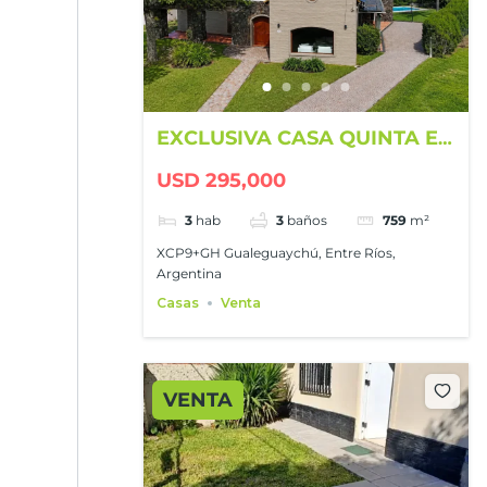
EXCLUSIVA CASA QUINTA EN
GUALEGUAYCHÚ COUNTRY
USD 295,000
CLUB
3
hab
3
baños
759
m²
XCP9+GH Gualeguaychú, Entre Ríos,
Argentina
Casas
Venta
VENTA