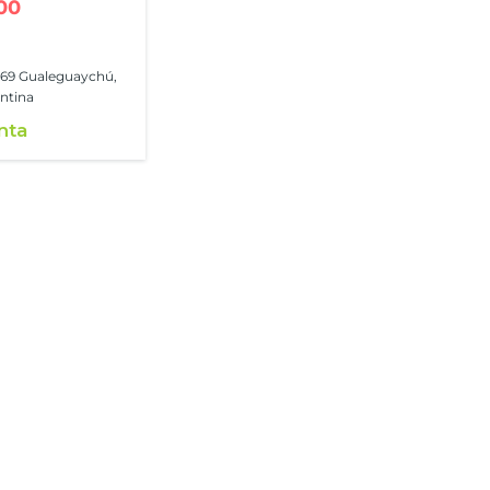
00
269 Gualeguaychú,
entina
nta