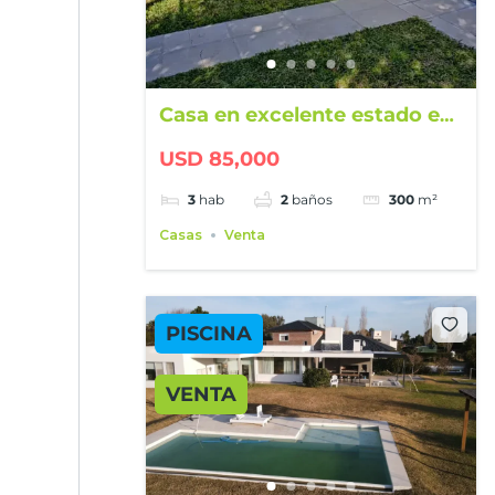
Casa en excelente estado en
Pueblo Belgrano
USD 85,000
3
hab
2
baños
300
m²
Casas
Venta
PISCINA
VENTA