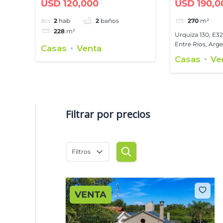
USD 120,000
USD 190,0
2
hab
2
baños
270
m²
228
m²
Urquiza 130, E3
Entre Ríos, Arg
Casas
Venta
Casas
Ve
Filtrar por precios
Filtros
VENTA