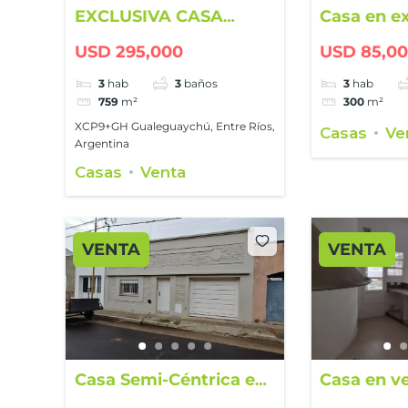
EXCLUSIVA CASA
Casa en e
QUINTA EN
estado en
USD 295,000
USD 85,0
GUALEGUAYCHÚ
Belgrano
COUNTRY CLUB
3
hab
3
baños
3
hab
759
m²
300
m²
XCP9+GH Gualeguaychú, Entre Ríos,
Casas
Ve
Argentina
Casas
Venta
VENTA
VENTA
Casa Semi-Céntrica en
Casa en v
venta
calle 25 d