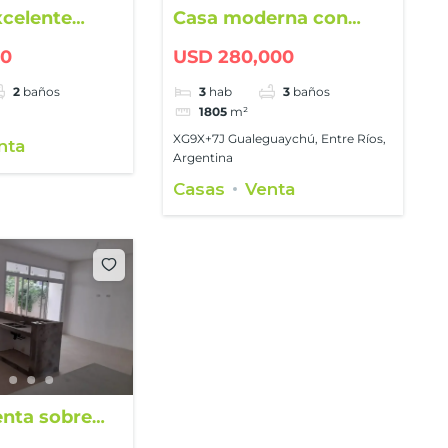
xcelente
Casa moderna con
 Pueblo
piscina en Prados de La
00
USD 280,000
Adelina
2
baños
3
hab
3
baños
1805
m²
XG9X+7J Gualeguaychú, Entre Ríos,
nta
Argentina
Casas
Venta
enta sobre
e Mayo