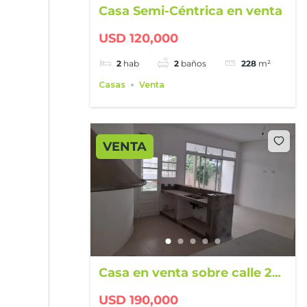
Casa Semi-Céntrica en venta
USD 120,000
2
hab
2
baños
228
m²
Casas
Venta
VENTA
Casa en venta sobre calle 25
de Mayo
USD 190,000