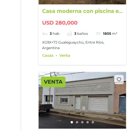
Casa moderna con piscina en
Prados de La Adelina
USD 280,000
3
hab
3
baños
1805
m²
XG9X+7J Gualeguaychú, Entre Ríos,
Argentina
Casas
Venta
VENTA