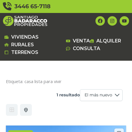
Ir
3446 65-7118
al
contenido
F
I
Y
a
n
o
c
s
u
e
t
t
b
a
u
VIVIENDAS
VENTA
ALQUILER
o
g
b
RURALES
o
r
e
CONSULTA
k
a
TERRENOS
m
Etiqueta:
casa lista para vivir
1 resultado