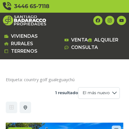
Ir
3446 65-7118
al
contenido
F
I
Y
a
n
o
c
s
u
e
t
t
b
a
u
VIVIENDAS
VENTA
ALQUILER
o
g
b
RURALES
o
r
e
CONSULTA
k
a
TERRENOS
m
Etiqueta:
country golf gualeguaychú
1 resultado