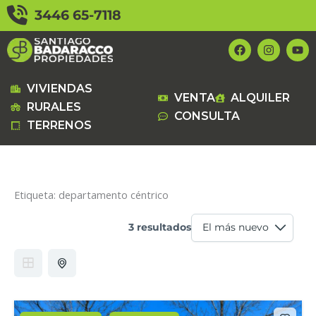
Ir
3446 65-7118
al
contenido
F
I
Y
a
n
o
c
s
u
e
t
t
b
a
u
VIVIENDAS
VENTA
ALQUILER
o
g
b
RURALES
o
r
e
CONSULTA
k
a
TERRENOS
m
Etiqueta:
departamento céntrico
3 resultados