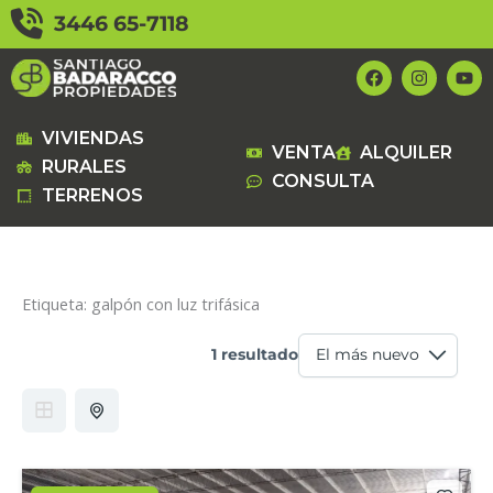
Ir
3446 65-7118
al
contenido
F
I
Y
a
n
o
c
s
u
e
t
t
b
a
u
VIVIENDAS
VENTA
ALQUILER
o
g
b
RURALES
o
r
e
CONSULTA
k
a
TERRENOS
m
Etiqueta:
galpón con luz trifásica
1 resultado