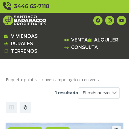
Ir
3446 65-7118
al
contenido
F
I
Y
a
n
o
c
s
u
e
t
t
b
a
u
VIVIENDAS
VENTA
ALQUILER
o
g
b
RURALES
o
r
e
CONSULTA
k
a
TERRENOS
m
Etiqueta:
palabras clave: campo agrícola en venta
1 resultado