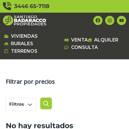
Ir
3446 65-7118
al
contenido
F
I
Y
a
n
o
c
s
u
e
t
t
b
a
u
VIVIENDAS
VENTA
ALQUILER
o
g
b
RURALES
o
r
e
CONSULTA
k
a
TERRENOS
m
Filtrar por precios
Filtros
No hay resultados