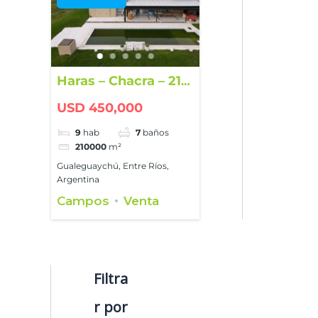
Haras – Chacra – 21
hectáreas
USD 450,000
9
hab
7
baños
210000
m²
Gualeguaychú, Entre Ríos,
Argentina
Campos
Venta
Filtra
r por