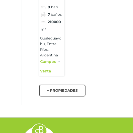
9
hab
7
baños
210000
m²
Gualeguayc
hú, Entre
Ríos,
Argentina
Campos
Venta
+ PROPIEDADES