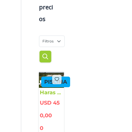
preci
os
Filtros
PISCINA
Haras –
Chacra
USD 45
– 21
hectáre
0,00
as
0