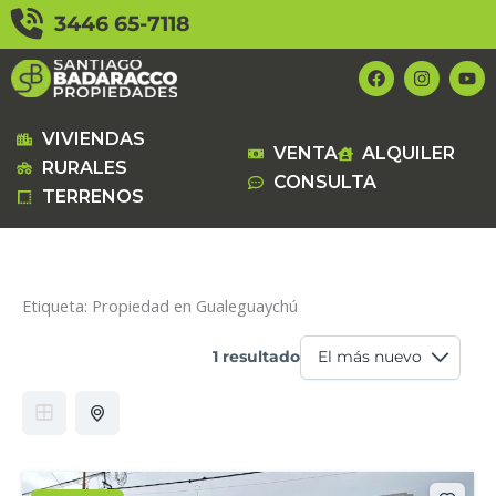
Ir
3446 65-7118
al
contenido
F
I
Y
a
n
o
c
s
u
e
t
t
b
a
u
VIVIENDAS
VENTA
ALQUILER
o
g
b
RURALES
o
r
e
CONSULTA
k
a
TERRENOS
m
Etiqueta:
Propiedad en Gualeguaychú
1 resultado