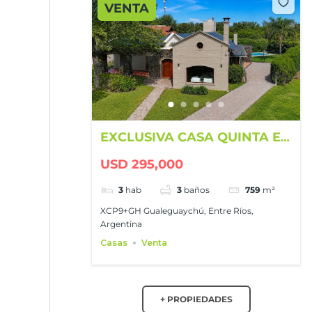
VENTA
EXCLUSIVA CASA QUINTA EN
GUALEGUAYCHÚ COUNTRY
USD 295,000
CLUB
3
hab
3
baños
759
m²
XCP9+GH Gualeguaychú, Entre Ríos,
Argentina
Casas
Venta
+ PROPIEDADES