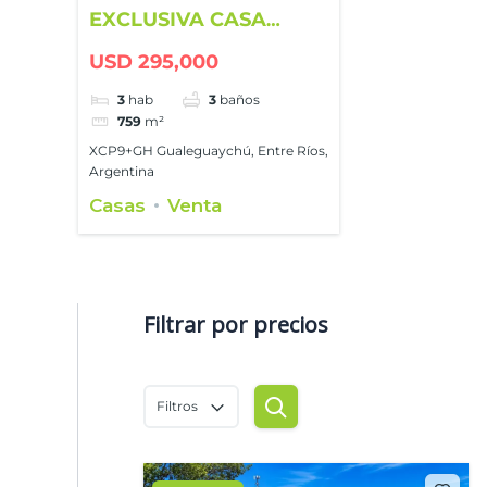
EXCLUSIVA CASA
QUINTA EN
USD 295,000
GUALEGUAYCHÚ
COUNTRY CLUB
3
hab
3
baños
759
m²
XCP9+GH Gualeguaychú, Entre Ríos,
Argentina
Casas
Venta
Filtrar por precios
Filtros