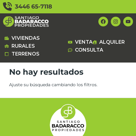
Ir
3446 65-7118
al
contenido
F
I
Y
a
n
o
c
s
u
e
t
t
b
a
u
VIVIENDAS
VENTA
ALQUILER
o
g
b
RURALES
o
r
e
CONSULTA
k
a
TERRENOS
m
No hay resultados
Ajuste su búsqueda cambiando los filtros.