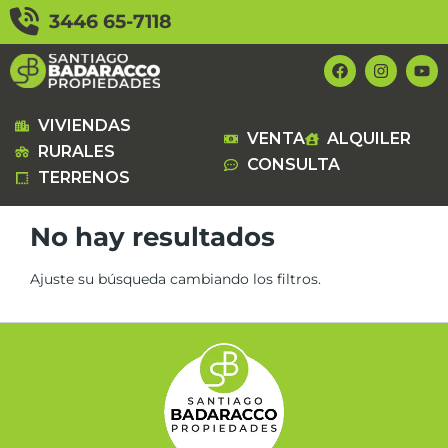
Ir
3446 65-7118
al
contenido
F
I
Y
a
n
o
c
s
u
e
t
t
b
a
u
VIVIENDAS
VENTA
ALQUILER
o
g
b
RURALES
o
r
e
CONSULTA
k
a
TERRENOS
m
No hay resultados
Ajuste su búsqueda cambiando los filtros.