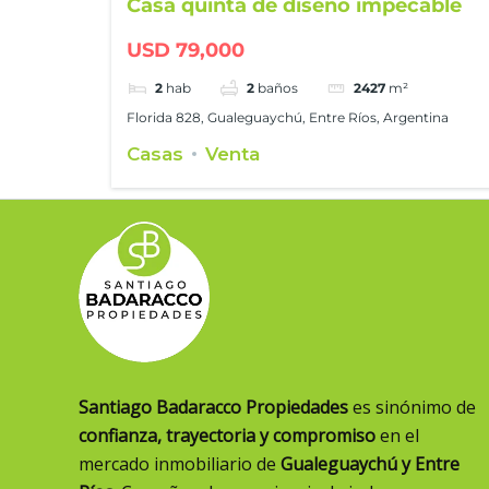
Casa quinta de diseño impecable
USD 79,000
2
hab
2
baños
2427
m²
Florida 828, Gualeguaychú, Entre Ríos, Argentina
Casas
Venta
Santiago Badaracco Propiedades
es sinónimo de
confianza, trayectoria y compromiso
en el
mercado inmobiliario de
Gualeguaychú y Entre