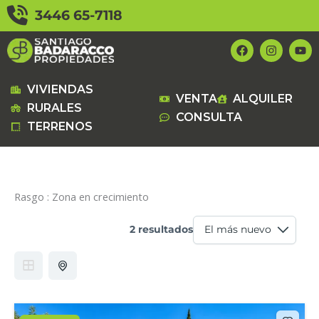
Ir
3446 65-7118
al
contenido
F
I
Y
a
n
o
c
s
u
e
t
t
b
a
u
VIVIENDAS
VENTA
ALQUILER
o
g
b
RURALES
o
r
e
CONSULTA
k
a
TERRENOS
m
Rasgo :
Zona en crecimiento
2 resultados