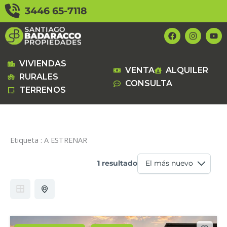
Ir
3446 65-7118
al
contenido
F
I
Y
a
n
o
c
s
u
e
t
t
b
a
u
VIVIENDAS
VENTA
ALQUILER
o
g
b
RURALES
o
r
e
CONSULTA
k
a
TERRENOS
m
Etiqueta :
A ESTRENAR
1 resultado