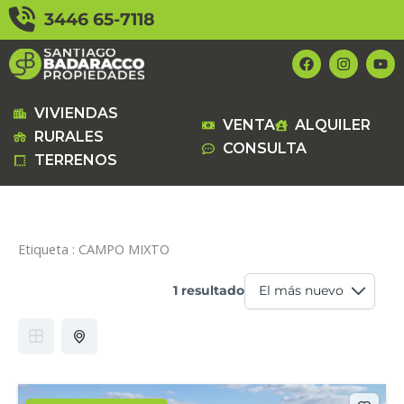
Ir
3446 65-7118
al
contenido
F
I
Y
a
n
o
c
s
u
e
t
t
b
a
u
VIVIENDAS
VENTA
ALQUILER
o
g
b
RURALES
o
r
e
CONSULTA
k
a
TERRENOS
m
Etiqueta :
CAMPO MIXTO
1 resultado