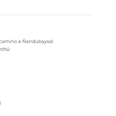
camino a Ñandubaysal
ychú
l