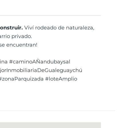
construir.
Viví rodeado de naturaleza,
rrio privado.
 se encuentran!
lina #caminoAÑandubaysal
orInmobiliariaDeGualeguaychú
 #zonaParquizada #loteAmplio