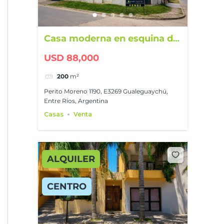
Casa moderna en esquina de
200 m²
USD 88,000
200
m²
Perito Moreno 1190, E3269 Gualeguaychú,
Entre Ríos, Argentina
Casas
Venta
ALQUILER
CENTRO