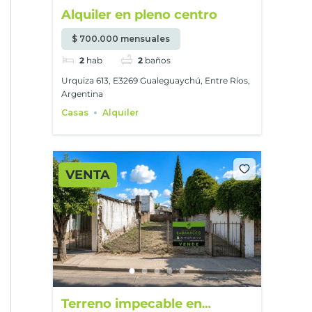
Alquiler en pleno centro
$ 700.000 mensuales
2
hab
2
baños
Urquiza 613, E3269 Gualeguaychú, Entre Ríos,
Argentina
Casas
Alquiler
VENTA
Terreno impecable en