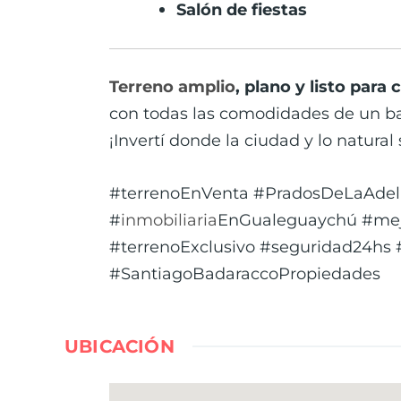
Salón de fiestas
Terreno amplio
, plano y listo para 
con todas las comodidades de un ba
¡Invertí donde la ciudad y lo natural
#terrenoEnVenta #PradosDeLaAde
#
inmobiliaria
EnGualeguaychú #mej
#terrenoExclusivo #seguridad24hs
#SantiagoBadaraccoPropiedades
UBICACIÓN