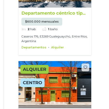
Departamento céntrico tipo
PH amueblado
$600.000 mensuales
2
hab
1
baño
Caseros 176, E3269 Gualeguaychú, Entre Ríos,
Argentina
Departamentos
Alquiler
ALQUILER
CENTRO