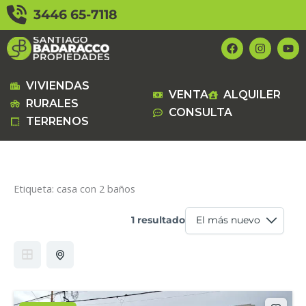
Ir
3446 65-7118
al
contenido
F
I
Y
a
n
o
c
s
u
e
t
t
b
a
u
VIVIENDAS
VENTA
ALQUILER
o
g
b
RURALES
o
r
e
CONSULTA
k
a
TERRENOS
m
Etiqueta:
casa con 2 baños
1 resultado