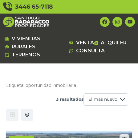
Ir
3446 65-7118
al
contenido
F
I
Y
a
n
o
c
s
u
e
t
t
b
a
u
VIVIENDAS
VENTA
ALQUILER
o
g
b
RURALES
o
r
e
CONSULTA
k
a
TERRENOS
m
Etiqueta:
oportunidad inmobiliaria
3 resultados