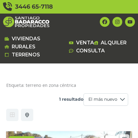
Ir
3446 65-7118
al
contenido
F
I
Y
a
n
o
c
s
u
e
t
t
b
a
u
VIVIENDAS
VENTA
ALQUILER
o
g
b
RURALES
o
r
e
CONSULTA
k
a
TERRENOS
m
Etiqueta:
terreno en zona céntrica
1 resultado