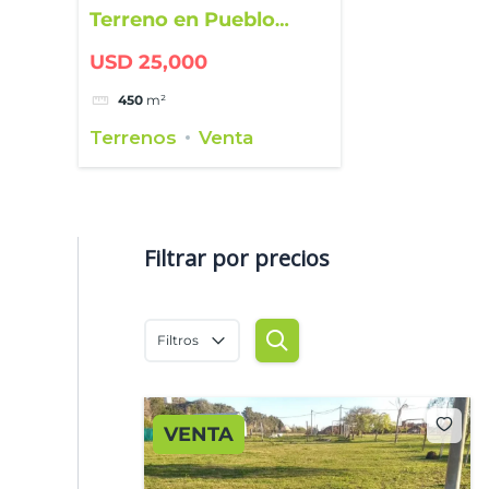
Terreno en Pueblo
Belgrano – Ubicación
USD 25,000
estratégica junto a la
plaza
450
m²
Terrenos
Venta
Filtrar por precios
Filtros
VENTA