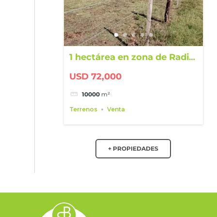
1 hectárea en zona de Radio
Nacional
USD 72,000
10000
m²
Terrenos
Venta
+ PROPIEDADES