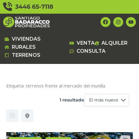
Ir
3446 65-7118
al
contenido
F
I
Y
a
n
o
c
s
u
e
t
t
b
a
u
VIVIENDAS
VENTA
ALQUILER
o
g
b
RURALES
o
r
e
CONSULTA
k
a
TERRENOS
m
Etiqueta:
terrenos frente al mercado del munilla
1 resultado