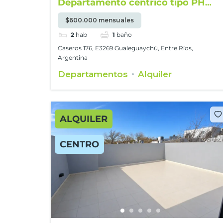
Departamento céntrico tipo PH
amueblado
$600.000 mensuales
2
hab
1
baño
Caseros 176, E3269 Gualeguaychú, Entre Ríos,
Argentina
Departamentos
Alquiler
ALQUILER
CENTRO