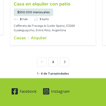
Casa en alquiler con patio
$500.000 mensuales
2
hab
1
baño
Cafferata de Fravega & Guido Spano, E3269
Gualeguaychú, Entre Ríos, Argentina
Casas
Alquiler
1
2
1 - 6 de 7 propiedades
Facebook
Instagram