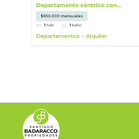
Departamento céntrico con
terraza en alquiler
$650.000 mensuales
1
hab
1
baño
Departamentos
Alquiler