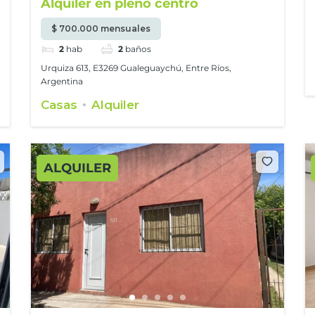
Alquiler en pleno centro
$ 700.000 mensuales
2
hab
2
baños
Urquiza 613, E3269 Gualeguaychú, Entre Ríos,
Argentina
Casas
Alquiler
ALQUILER