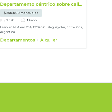
Departamento céntrico sobre calle
Alem
$ 550.000 mensuales
1
hab
1
baño
Leandro N. Alem 234, E2820 Gualeguaychú, Entre Ríos,
Argentina
Departamentos
Alquiler