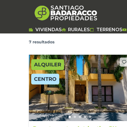
Ir
al
contenido
VIVIENDAS
RURALES
TERRENOS
7 resultados
ALQUILER
CENTRO