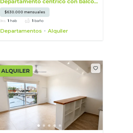
Departamento céntrico con balcón
en alquiler
$630.000 mensuales
1
hab
1
baño
Departamentos
Alquiler
ALQUILER