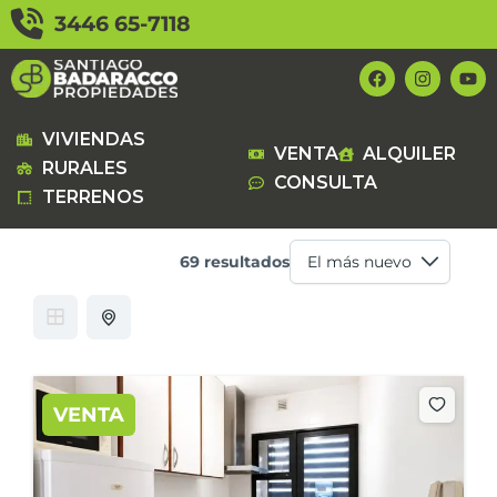
Ir
3446 65-7118
al
contenido
F
I
Y
a
n
o
c
s
u
e
t
t
b
a
u
VIVIENDAS
VENTA
ALQUILER
o
g
b
RURALES
o
r
e
CONSULTA
k
a
TERRENOS
m
69 resultados
VENTA