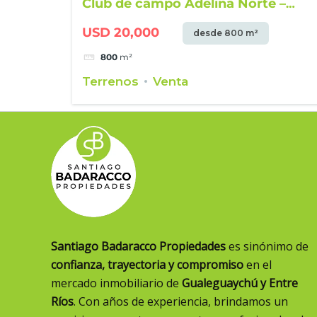
Club de campo Adelina Norte –
Lotes desde 800 m²
USD 20,000
desde 800 m²
800
m²
Terrenos
Venta
Santiago Badaracco Propiedades
es sinónimo de
confianza, trayectoria y compromiso
en el
mercado inmobiliario de
Gualeguaychú y Entre
Ríos
. Con años de experiencia, brindamos un