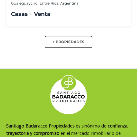
Gualeguaychú, Entre Ríos, Argentina
Casas
Venta
+ PROPIEDADES
Santiago Badaracco Propiedades
es sinónimo de
confianza,
trayectoria y compromiso
en el mercado inmobiliario de