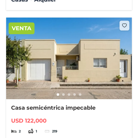
VENTA
Casa semicéntrica impecable
USD 122,000
2
1
219