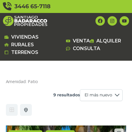
Ir
3446 65-7118
al
contenido
F
I
Y
a
n
o
c
s
u
e
t
t
b
a
u
VIVIENDAS
VENTA
ALQUILER
o
g
b
RURALES
o
r
e
CONSULTA
k
a
TERRENOS
m
Amenidad:
Patio
9 resultados