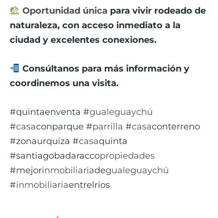
Oportunidad única
para vivir rodeado de
naturaleza, con acceso inmediato a la
ciudad y excelentes conexiones.
Consúltanos para más información y
coordinemos una visita.
#quintaenventa #
gualeguaychú
#
casa
conparque #
parrilla
#
casa
conterreno
#zonaurquiza #
casa
quinta
#santiagobadaracco
propiedades
#mejor
inmobiliaria
de
gualeguaychú
#
inmobiliaria
entrelríos