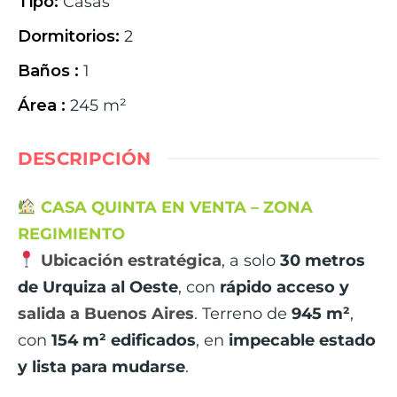
Tipo
:
Casas
Dormitorios
:
2
Baños
:
1
Área
:
245
m²
DESCRIPCIÓN
CASA QUINTA EN VENTA – ZONA
REGIMIENTO
Ubicación estratégica
, a solo
30 metros
de Urquiza al Oeste
, con
rápido acceso y
salida a Buenos Aires
. Terreno de
945 m²
,
con
154 m² edificados
, en
impecable estado
y lista para mudarse
.