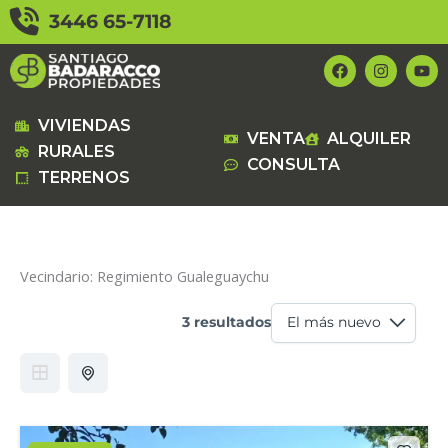
Ir
3446 65-7118
al
contenido
F
I
Y
a
n
o
c
s
u
e
t
t
b
a
u
VIVIENDAS
VENTA
ALQUILER
o
g
b
RURALES
o
r
e
CONSULTA
k
a
TERRENOS
m
Vecindario:
Regimiento Gualeguaychu
3 resultados