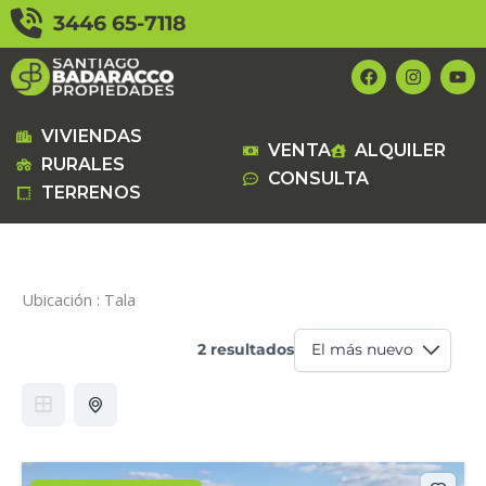
Ir
3446 65-7118
al
contenido
F
I
Y
a
n
o
c
s
u
e
t
t
b
a
u
VIVIENDAS
VENTA
ALQUILER
o
g
b
RURALES
o
r
e
CONSULTA
k
a
TERRENOS
m
Ubicación :
Tala
2 resultados