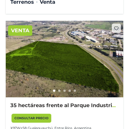
Terrenos
Venta
VENTA
35 hectáreas frente al Parque Industrial
Gualeguaychú
CONSULTAR PRECIO
X97W+58 Gualeguaychú, Entre Ríos, Argentina