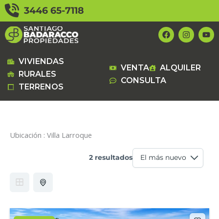
Ir
3446 65-7118
al
contenido
F
I
Y
a
n
o
c
s
u
e
t
t
b
a
u
VIVIENDAS
VENTA
ALQUILER
o
g
b
RURALES
o
r
e
CONSULTA
k
a
TERRENOS
m
Ubicación :
Villa Larroque
2 resultados