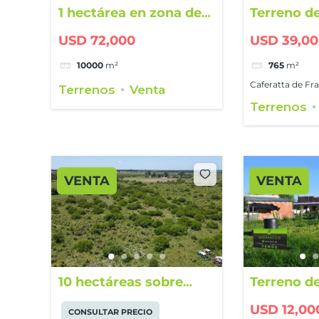
1 hectárea en zona de
Terreno de
Radio Nacional
Caferatta
USD 72,000
USD 39,0
10000
m²
765
m²
Caferatta de Fr
Terrenos
Venta
Terrenos
VENTA
VENTA
10 hectáreas sobre
Terreno d
Ruta Nacional Nº 14
USD 12,00
CONSULTAR PRECIO