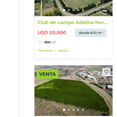
Club de campo Adelina Norte
– Lotes desde 800 m²
USD 20,000
desde 800 m²
800
m²
Terrenos
Venta
VENTA