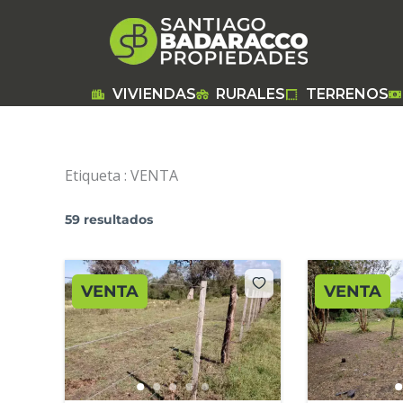
Ir
al
contenido
VIVIENDAS
RURALES
TERRENOS
Etiqueta :
VENTA
59 resultados
VENTA
VENTA