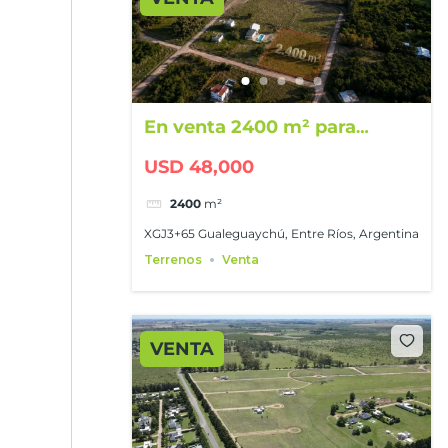
En venta 2400 m² para
disfrutar
USD 48,000
2400
m²
XGJ3+65 Gualeguaychú, Entre Ríos, Argentina
Terrenos
Venta
VENTA