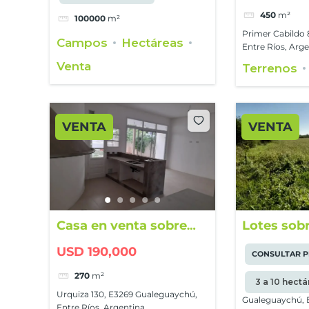
450
m²
100000
m²
Primer Cabildo 
Campos
Hectáreas
Entre Ríos, Arg
Venta
Terrenos
VENTA
VENTA
Casa en venta sobre
Lotes sobr
calle 25 de Mayo
USD 190,000
CONSULTAR P
270
m²
3 a 10 hect
Urquiza 130, E3269 Gualeguaychú,
Gualeguaychú, E
Entre Ríos, Argentina