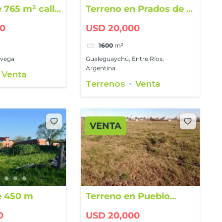
 765 m² calle
Terreno en Prados de la
Adelina
00
USD 20,000
1600
m²
avega
Gualeguaychú, Entre Ríos,
Argentina
Venta
Terrenos
Venta
VENTA
e 450 m
Terreno en Pueblo
General Belgrano
0
USD 20,000