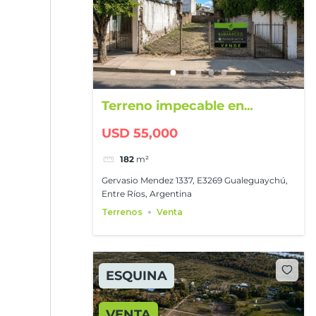
Terreno impecable en
excelente ubicación
USD 55,000
182
m²
Gervasio Mendez 1337, E3269 Gualeguaychú,
Entre Ríos, Argentina
Terrenos
Venta
ESQUINA
VENTA