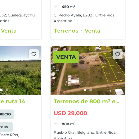
450
m²
832, Gualeguaychú,
C. Pedro Ayala, E2821, Entre Ríos,
entina
Argentina
Venta
Terrenos
Venta
VENTA
e ruta 14
Terrenos de 800 m² en
Pueblo General
USD 29,000
RECIO
Belgrano
800
m²
áreas
Pueblo Gral. Belgrano, Entre Ríos,
ntre Ríos,
Argentina