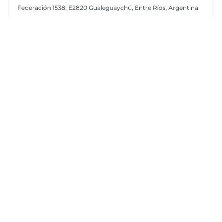
Federación 1538, E2820 Gualeguaychú, Entre Ríos, Argentina
Terrenos
Venta
…
1
2
3
6
1 - 10 de 60 propiedades
Filtrar por precios
Filtros